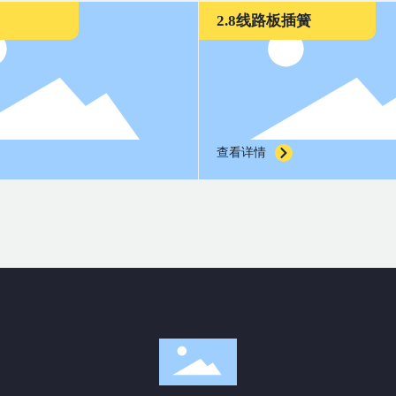
插簧
刺破端子802 803 804
查看详情